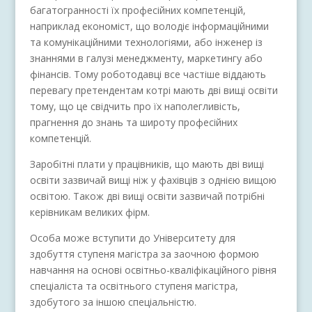
багатогранності їх професійних компетенцій,
наприклад економіст, що володіє інформаційними
та комунікаційними технологіями, або інженер із
знаннями в галузі менеджменту, маркетингу або
фінансів. Тому роботодавці все частіше віддають
перевагу претендентам котрі мають дві вищі освіти
тому, що це свідчить про їх наполегливість,
прагнення до знань та широту професійних
компетенцій.
Заробітні плати у працівників, що мають дві вищі
освіти зазвичай вищі ніж у фахівців з однією вищою
освітою. Також дві вищі освіти зазвичай потрібні
керівникам великих фірм.
Особа може вступити до Університету для
здобуття ступеня магістра за заочною формою
навчання на основі освітньо-кваліфікаційного рівня
спеціаліста та освітнього ступеня магістра,
здобутого за іншою спеціальністю.