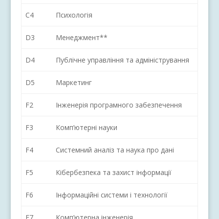
C4
Психологія
D3
Менеджмент**
D4
Публічне управління та адміністрування
D5
Маркетинг
F2
Інженерія програмного забезпечення
F3
Комп’ютерні науки
F4
Системний аналіз та наука про дані
F5
Кібербезпека та захист інформації
F6
Інформаційні системи і технології
F7
Комп’ютерна інженерія