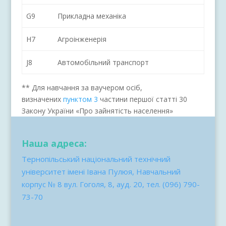
G9
Прикладна механіка
H7
Агроінженерія
J8
Автомобільний транспорт
** Для навчання за ваучером осіб,
визначених
пунктом 3
частини першої статті 30
Закону України «Про зайнятість населення»
Наша адреса:
Тернопільський національний технічний
університет імені Івана Пулюя, Навчальний
корпус № 8 вул. Гоголя, 8, ауд. 20, тел. (096) 790-
73-70