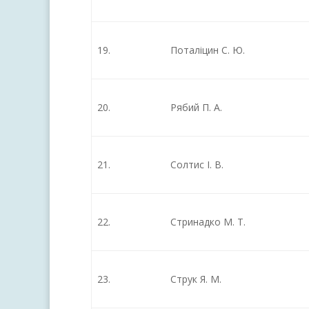
19.
Поталіцин С. Ю.
20.
Рябий П. А.
21.
Солтис І. В.
22.
Стринадко М. Т.
23.
Струк Я. М.