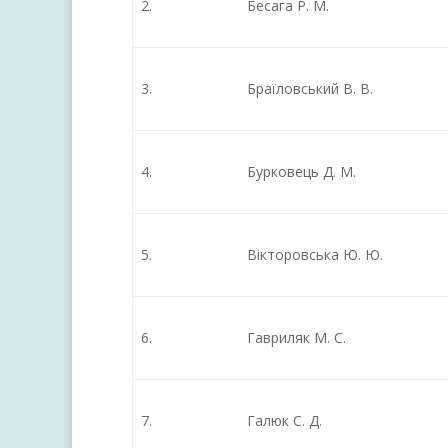
2.
Бесага Р. М.
3.
Браїловський В. В.
4.
Бурковець Д. М.
5.
Вікторовська Ю. Ю.
6.
Гавриляк М. С.
7.
Галюк С. Д.