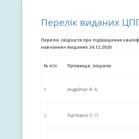
Перелік виданих ЦП
Перелік свідоцтв про підвищення кваліфі
навчання» виданих 24.12.2020
№ п/п
Прізвище, ініціали
1.
Андрійчук В. А.
2.
Бурліцька О. П.