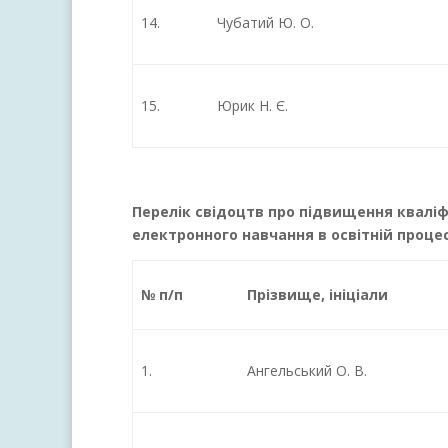
14.
Чубатий Ю. О.
15.
Юрик Н. Є.
Перелік свідоцтв про підвищення кваліф
електронного навчання в освітній процес 
№ п/п
Прізвище, ініціали
1.
Ангельський О. В.