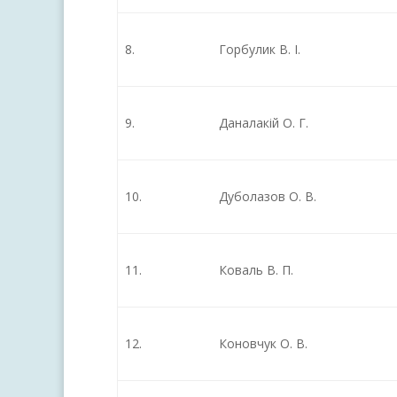
8.
Горбулик В. І.
9.
Даналакій О. Г.
10.
Дуболазов О. В.
11.
Коваль В. П.
12.
Коновчук О. В.