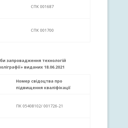
СПК 001687
СПК 001700
соби запровадження технологій
оліграфії» виданих 18.06.2021
Номер свідоцтва про
підвищення кваліфікації
ПК 05408102/ 001726-21