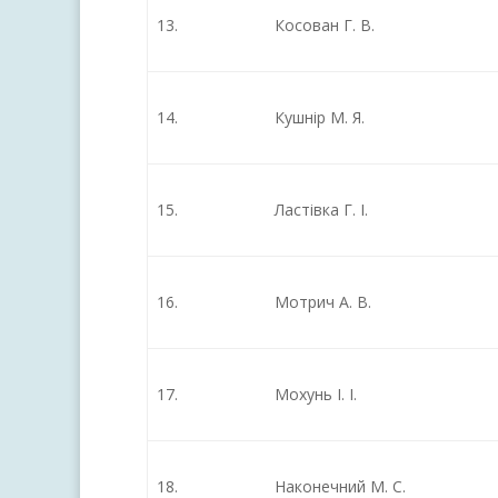
13.
Косован Г. В.
14.
Кушнір М. Я.
15.
Ластівка Г. І.
16.
Мотрич А. В.
17.
Мохунь І. І.
18.
Наконечний М. С.